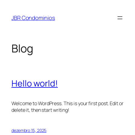
Pular
para
JBR Condominios
o
conteúdo
Blog
Hello world!
Welcome to WordPress. This is your first post. Edit or
delete it, then start writing!
dezembro 15, 2025