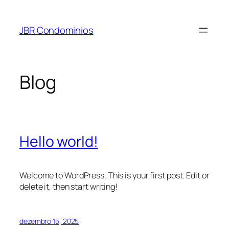
Pular
para
JBR Condominios
o
conteúdo
Blog
Hello world!
Welcome to WordPress. This is your first post. Edit or
delete it, then start writing!
dezembro 15, 2025