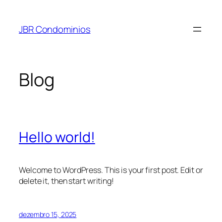
Pular
para
JBR Condominios
o
conteúdo
Blog
Hello world!
Welcome to WordPress. This is your first post. Edit or
delete it, then start writing!
dezembro 15, 2025