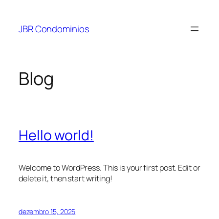
Pular
para
JBR Condominios
o
conteúdo
Blog
Hello world!
Welcome to WordPress. This is your first post. Edit or
delete it, then start writing!
dezembro 15, 2025