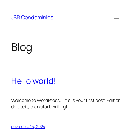
Pular
para
JBR Condominios
o
conteúdo
Blog
Hello world!
Welcome to WordPress. This is your first post. Edit or
delete it, then start writing!
dezembro 15, 2025