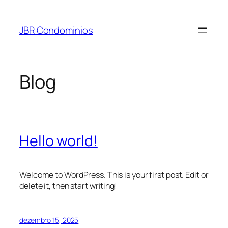
Pular
para
JBR Condominios
o
conteúdo
Blog
Hello world!
Welcome to WordPress. This is your first post. Edit or
delete it, then start writing!
dezembro 15, 2025