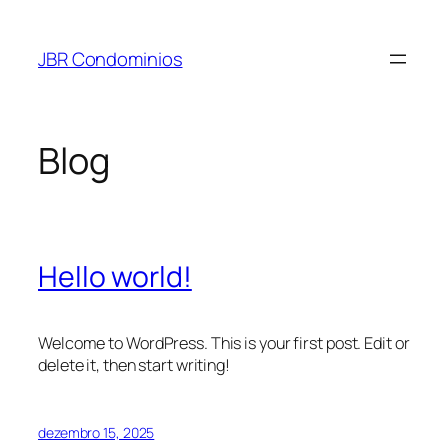
Pular
para
JBR Condominios
o
conteúdo
Blog
Hello world!
Welcome to WordPress. This is your first post. Edit or
delete it, then start writing!
dezembro 15, 2025