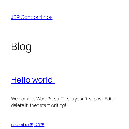
Pular
para
JBR Condominios
o
conteúdo
Blog
Hello world!
Welcome to WordPress. This is your first post. Edit or
delete it, then start writing!
dezembro 15, 2025