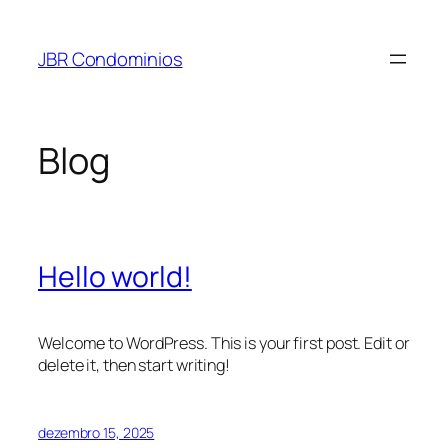
Pular
para
JBR Condominios
o
conteúdo
Blog
Hello world!
Welcome to WordPress. This is your first post. Edit or
delete it, then start writing!
dezembro 15, 2025