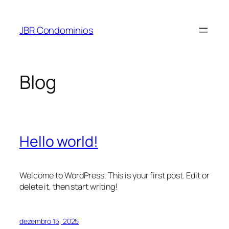
Pular
para
JBR Condominios
o
conteúdo
Blog
Hello world!
Welcome to WordPress. This is your first post. Edit or
delete it, then start writing!
dezembro 15, 2025