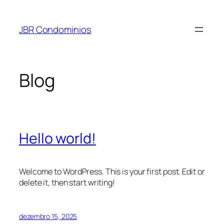
Pular
para
JBR Condominios
o
conteúdo
Blog
Hello world!
Welcome to WordPress. This is your first post. Edit or
delete it, then start writing!
dezembro 15, 2025