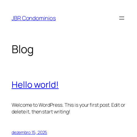
Pular
para
JBR Condominios
o
conteúdo
Blog
Hello world!
Welcome to WordPress. This is your first post. Edit or
delete it, then start writing!
dezembro 15, 2025