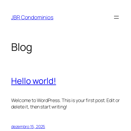
Pular
para
JBR Condominios
o
conteúdo
Blog
Hello world!
Welcome to WordPress. This is your first post. Edit or
delete it, then start writing!
dezembro 15, 2025