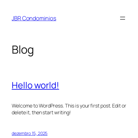
Pular
para
JBR Condominios
o
conteúdo
Blog
Hello world!
Welcome to WordPress. This is your first post. Edit or
delete it, then start writing!
dezembro 15, 2025