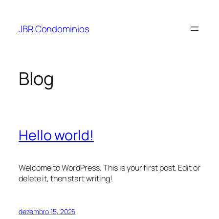
Pular
para
JBR Condominios
o
conteúdo
Blog
Hello world!
Welcome to WordPress. This is your first post. Edit or
delete it, then start writing!
dezembro 15, 2025