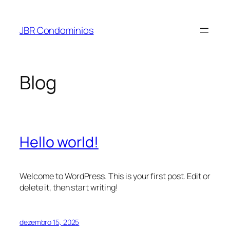
Pular
para
JBR Condominios
o
conteúdo
Blog
Hello world!
Welcome to WordPress. This is your first post. Edit or
delete it, then start writing!
dezembro 15, 2025