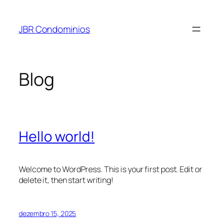
Pular
para
JBR Condominios
o
conteúdo
Blog
Hello world!
Welcome to WordPress. This is your first post. Edit or
delete it, then start writing!
dezembro 15, 2025