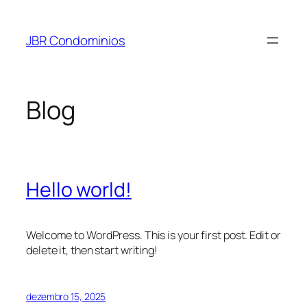
Pular
para
JBR Condominios
o
conteúdo
Blog
Hello world!
Welcome to WordPress. This is your first post. Edit or
delete it, then start writing!
dezembro 15, 2025