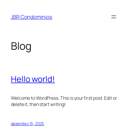
Pular
para
JBR Condominios
o
conteúdo
Blog
Hello world!
Welcome to WordPress. This is your first post. Edit or
delete it, then start writing!
dezembro 15, 2025