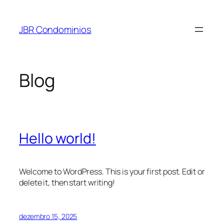
Pular
para
JBR Condominios
o
conteúdo
Blog
Hello world!
Welcome to WordPress. This is your first post. Edit or
delete it, then start writing!
dezembro 15, 2025