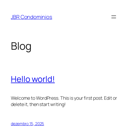
Pular
para
JBR Condominios
o
conteúdo
Blog
Hello world!
Welcome to WordPress. This is your first post. Edit or
delete it, then start writing!
dezembro 15, 2025