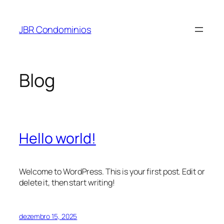
Pular
para
JBR Condominios
o
conteúdo
Blog
Hello world!
Welcome to WordPress. This is your first post. Edit or
delete it, then start writing!
dezembro 15, 2025