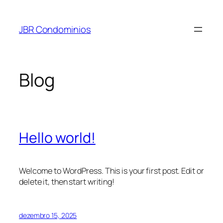
Pular
para
JBR Condominios
o
conteúdo
Blog
Hello world!
Welcome to WordPress. This is your first post. Edit or
delete it, then start writing!
dezembro 15, 2025