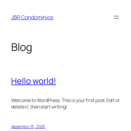
Pular
para
JBR Condominios
o
conteúdo
Blog
Hello world!
Welcome to WordPress. This is your first post. Edit or
delete it, then start writing!
dezembro 15, 2025