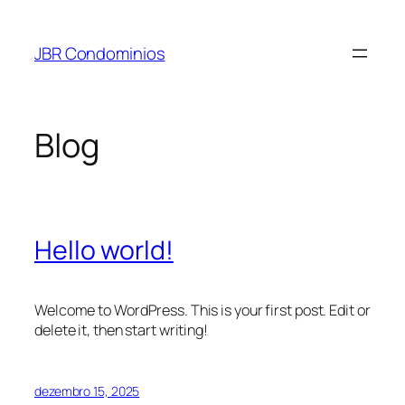
Pular
para
JBR Condominios
o
conteúdo
Blog
Hello world!
Welcome to WordPress. This is your first post. Edit or
delete it, then start writing!
dezembro 15, 2025