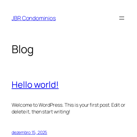
Pular
para
JBR Condominios
o
conteúdo
Blog
Hello world!
Welcome to WordPress. This is your first post. Edit or
delete it, then start writing!
dezembro 15, 2025