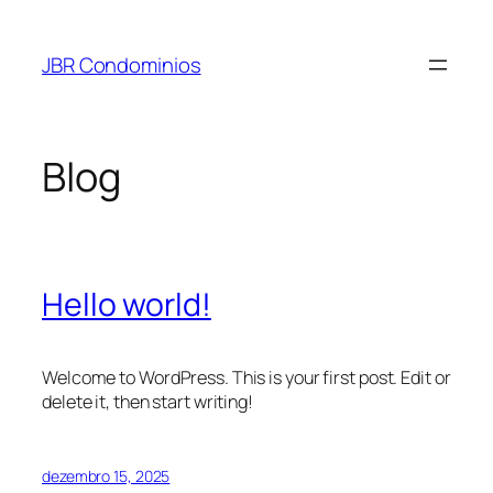
Pular
para
JBR Condominios
o
conteúdo
Blog
Hello world!
Welcome to WordPress. This is your first post. Edit or
delete it, then start writing!
dezembro 15, 2025