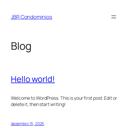
Pular
para
JBR Condominios
o
conteúdo
Blog
Hello world!
Welcome to WordPress. This is your first post. Edit or
delete it, then start writing!
dezembro 15, 2025