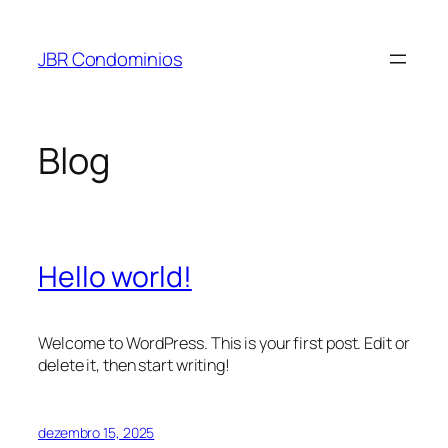
Pular
para
JBR Condominios
o
conteúdo
Blog
Hello world!
Welcome to WordPress. This is your first post. Edit or
delete it, then start writing!
dezembro 15, 2025