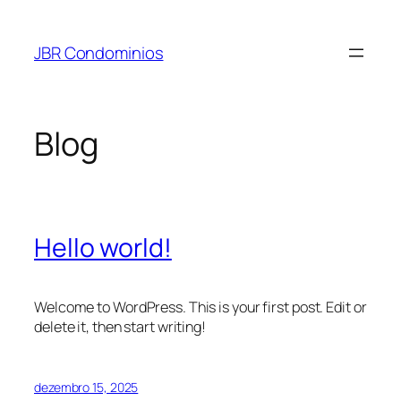
Pular
para
JBR Condominios
o
conteúdo
Blog
Hello world!
Welcome to WordPress. This is your first post. Edit or
delete it, then start writing!
dezembro 15, 2025