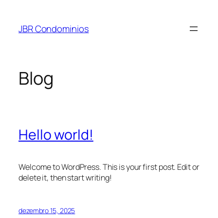
Pular
para
JBR Condominios
o
conteúdo
Blog
Hello world!
Welcome to WordPress. This is your first post. Edit or
delete it, then start writing!
dezembro 15, 2025