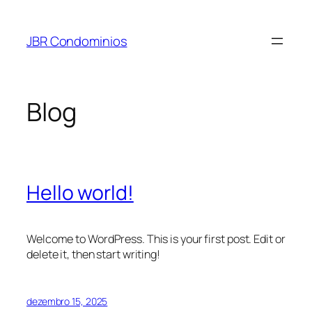
Pular
para
JBR Condominios
o
conteúdo
Blog
Hello world!
Welcome to WordPress. This is your first post. Edit or
delete it, then start writing!
dezembro 15, 2025