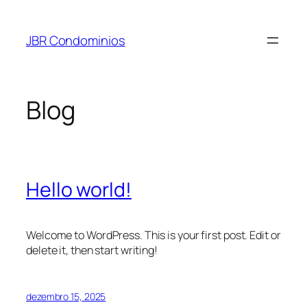
Pular
para
JBR Condominios
o
conteúdo
Blog
Hello world!
Welcome to WordPress. This is your first post. Edit or
delete it, then start writing!
dezembro 15, 2025