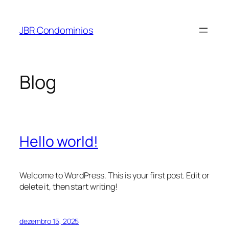
Pular
para
JBR Condominios
o
conteúdo
Blog
Hello world!
Welcome to WordPress. This is your first post. Edit or
delete it, then start writing!
dezembro 15, 2025