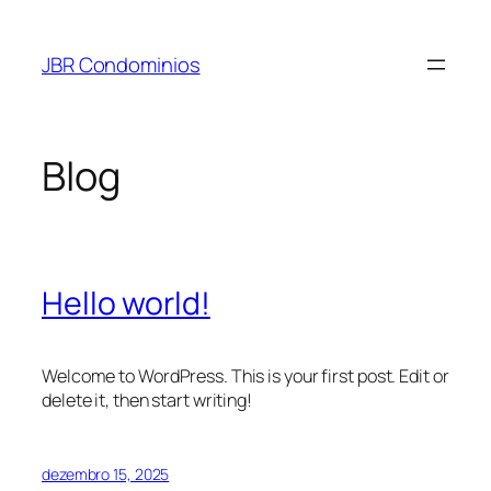
Pular
para
JBR Condominios
o
conteúdo
Blog
Hello world!
Welcome to WordPress. This is your first post. Edit or
delete it, then start writing!
dezembro 15, 2025