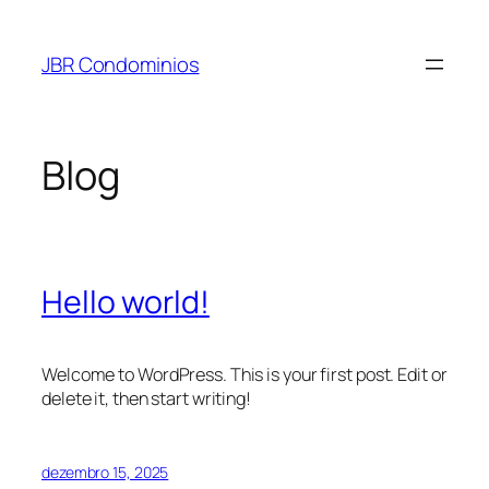
Pular
para
JBR Condominios
o
conteúdo
Blog
Hello world!
Welcome to WordPress. This is your first post. Edit or
delete it, then start writing!
dezembro 15, 2025