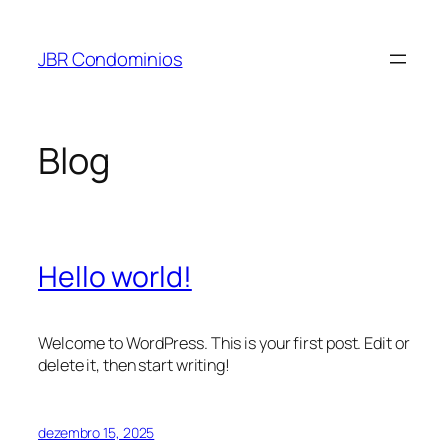
Pular
para
JBR Condominios
o
conteúdo
Blog
Hello world!
Welcome to WordPress. This is your first post. Edit or
delete it, then start writing!
dezembro 15, 2025