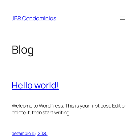
Pular
para
JBR Condominios
o
conteúdo
Blog
Hello world!
Welcome to WordPress. This is your first post. Edit or
delete it, then start writing!
dezembro 15, 2025