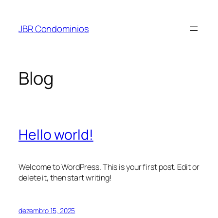
Pular
para
JBR Condominios
o
conteúdo
Blog
Hello world!
Welcome to WordPress. This is your first post. Edit or
delete it, then start writing!
dezembro 15, 2025