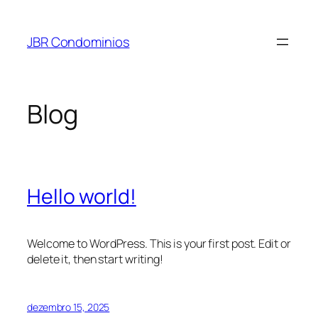
Pular
para
JBR Condominios
o
conteúdo
Blog
Hello world!
Welcome to WordPress. This is your first post. Edit or
delete it, then start writing!
dezembro 15, 2025