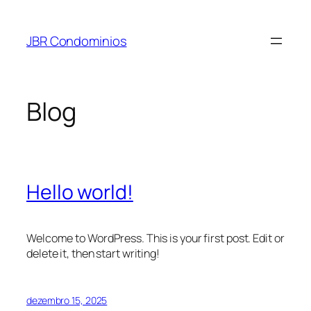
Pular
para
JBR Condominios
o
conteúdo
Blog
Hello world!
Welcome to WordPress. This is your first post. Edit or
delete it, then start writing!
dezembro 15, 2025