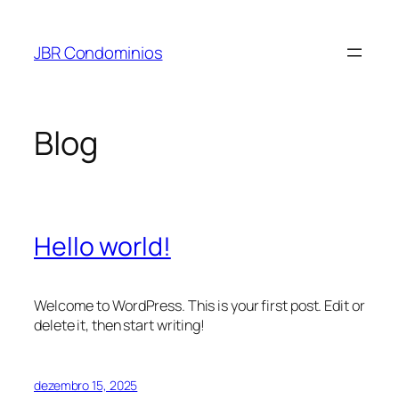
Pular
para
JBR Condominios
o
conteúdo
Blog
Hello world!
Welcome to WordPress. This is your first post. Edit or
delete it, then start writing!
dezembro 15, 2025