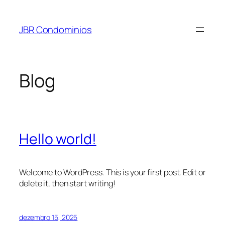
Pular
para
JBR Condominios
o
conteúdo
Blog
Hello world!
Welcome to WordPress. This is your first post. Edit or
delete it, then start writing!
dezembro 15, 2025