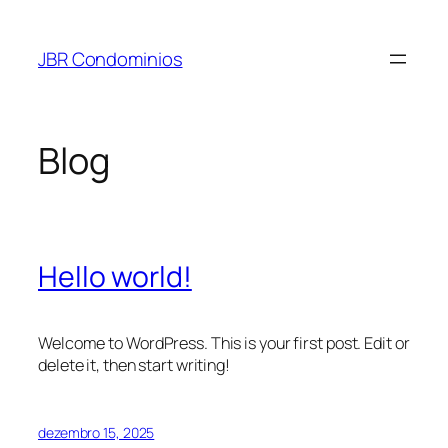
Pular
para
JBR Condominios
o
conteúdo
Blog
Hello world!
Welcome to WordPress. This is your first post. Edit or
delete it, then start writing!
dezembro 15, 2025