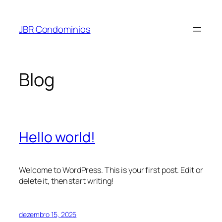
Pular
para
JBR Condominios
o
conteúdo
Blog
Hello world!
Welcome to WordPress. This is your first post. Edit or
delete it, then start writing!
dezembro 15, 2025