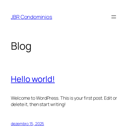
Pular
para
JBR Condominios
o
conteúdo
Blog
Hello world!
Welcome to WordPress. This is your first post. Edit or
delete it, then start writing!
dezembro 15, 2025