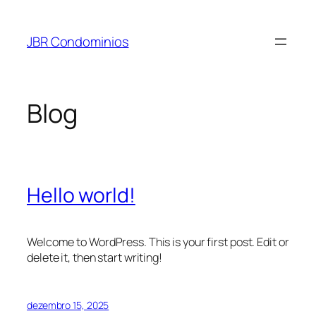
Pular
para
JBR Condominios
o
conteúdo
Blog
Hello world!
Welcome to WordPress. This is your first post. Edit or
delete it, then start writing!
dezembro 15, 2025