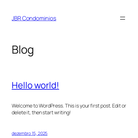
Pular
para
JBR Condominios
o
conteúdo
Blog
Hello world!
Welcome to WordPress. This is your first post. Edit or
delete it, then start writing!
dezembro 15, 2025