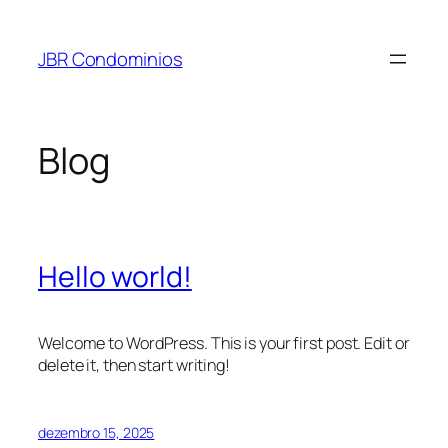
Pular
para
JBR Condominios
o
conteúdo
Blog
Hello world!
Welcome to WordPress. This is your first post. Edit or
delete it, then start writing!
dezembro 15, 2025