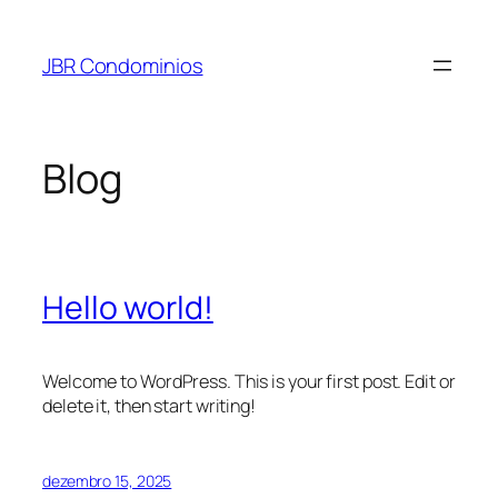
Pular
para
JBR Condominios
o
conteúdo
Blog
Hello world!
Welcome to WordPress. This is your first post. Edit or
delete it, then start writing!
dezembro 15, 2025